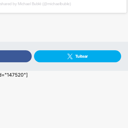
 shared by Michael Bublé (@michaelbuble)
Tuitear
id="147520"]