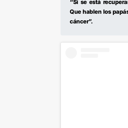
“Sí se está recuper
Que hablen los papás
cáncer”.