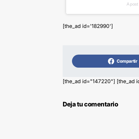
A post
[the_ad id='182990']
Compartir
[the_ad id="147220"] [the_ad 
Deja tu comentario