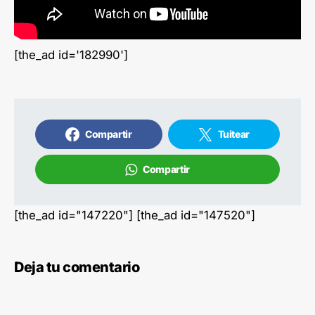
[the_ad id='182990']
Compartir
Tuitear
Compartir
[the_ad id="147220"] [the_ad id="147520"]
Deja tu comentario