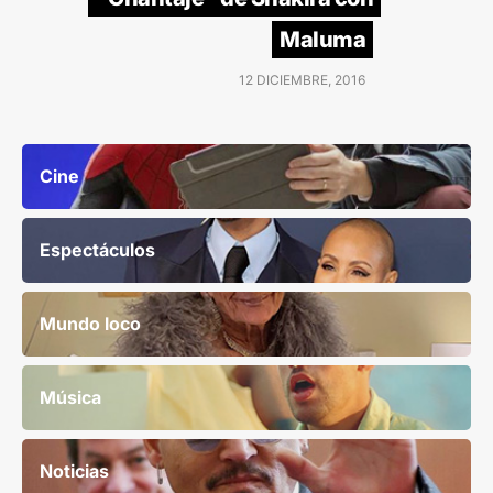
Maluma
12 DICIEMBRE, 2016
Cine
Espectáculos
Mundo loco
Música
Noticias