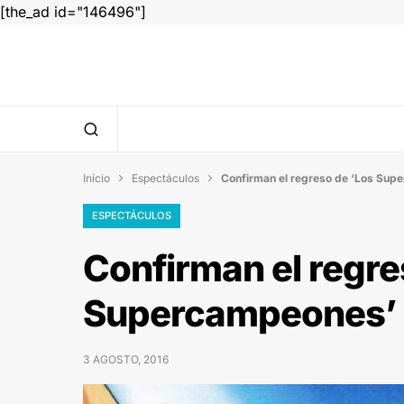
[the_ad id="146496"]
Inicio
Espectáculos
Confirman el regreso de ‘Los Supe


ESPECTÁCULOS
Confirman el regre
Supercampeones’ a 
3 AGOSTO, 2016