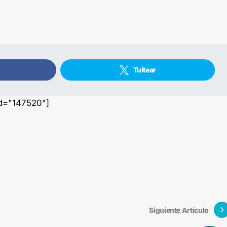
Tuitear
id="147520"]
Siguiente Artículo