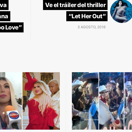
eva
Ve el tráiler del thriller
ana
“Let Her Out”
o Love”
3 AGOSTO, 2016