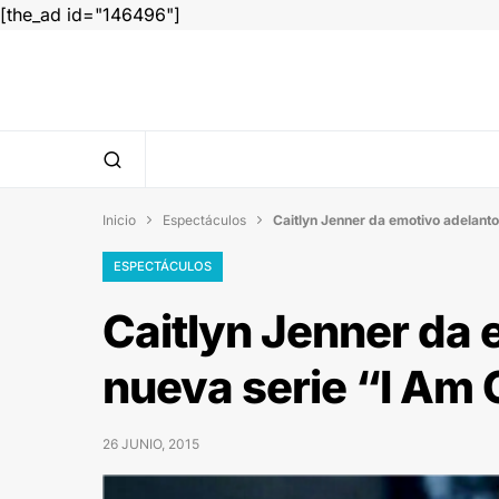
[the_ad id="146496"]
Inicio
Espectáculos
Caitlyn Jenner da emotivo adelanto


ESPECTÁCULOS
Caitlyn Jenner da 
nueva serie “I Am 
26 JUNIO, 2015