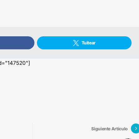
Tuitear
id="147520"]
Siguiente Artículo