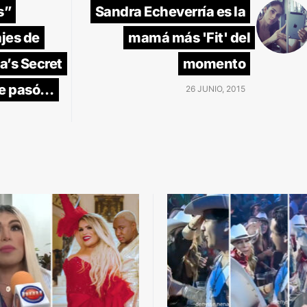
s”
Sandra Echeverría es la
ajes de
mamá más 'Fit' del
a’s Secret
momento
que pasó…
26 JUNIO, 2015