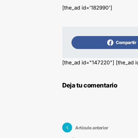
[the_ad id='182990']
Compartir
[the_ad id="147220"] [the_ad 
Deja tu comentario
Artículo anterior