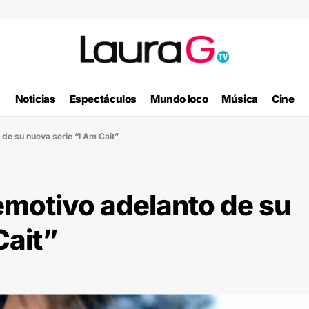
Noticias
Espectáculos
Mundo loco
Música
Cine
 de su nueva serie “I Am Cait”
emotivo adelanto de su
Cait”