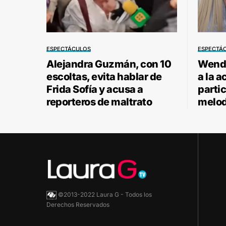
ESPECTÁCULOS
ESPECTÁ
Alejandra Guzmán, con 10
Wendy
escoltas, evita hablar de
a la a
Frida Sofía y acusa a
parti
reporteros de maltrato
melod
©2013-2022 Laura G - Todos los
Derechos Reservados