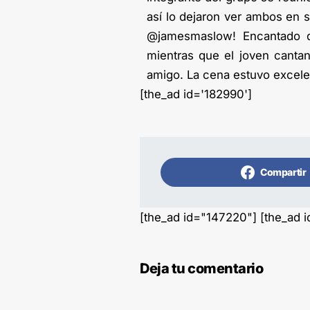
así lo dejaron ver ambos en 
@jamesmaslow! Encantado d
mientras que el joven canta
amigo. La cena estuvo excel
[the_ad id='182990']
Compartir
[the_ad id="147220"] [the_ad 
Deja tu comentario