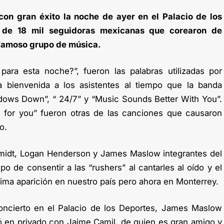
on gran éxito la noche de ayer en el Palacio de los
 de 18 mil seguidoras mexicanas que corearon de
l famoso grupo de música.
 para esta noche?”, fueron las palabras utilizadas por
a bienvenida a los asistentes al tiempo que la banda
dows Down”, “ 24/7” y “Music Sounds Better With You”.
g for you” fueron otras de las canciones que causaron
o.
hmidt, Logan Henderson y James Maslow integrantes del
o de consentir a las “rushers” al cantarles al oído y el
tima aparición en nuestro país pero ahora en Monterrey.
ncierto en el Palacio de los Deportes, James Maslow
ió en privado con Jaime Camil, de quien es gran amigo y