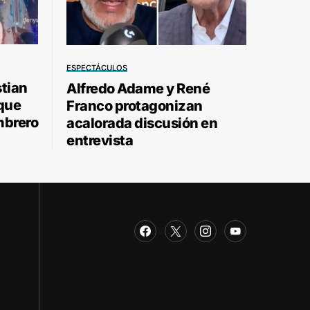
ESPECTÁCULOS
stian
Alfredo Adame y René
 que
Franco protagonizan
mbrero
acalorada discusión en
entrevista