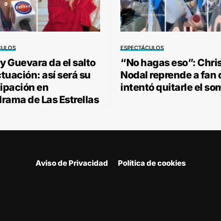
CULOS
ESPECTÁCULOS
 Guevara da el salto
“No hagas eso”: Chri
ctuación: así será su
Nodal reprende a fan
cipación en
intentó quitarle el so
rama de Las Estrellas
Aviso de Privacidad
Política de cookies