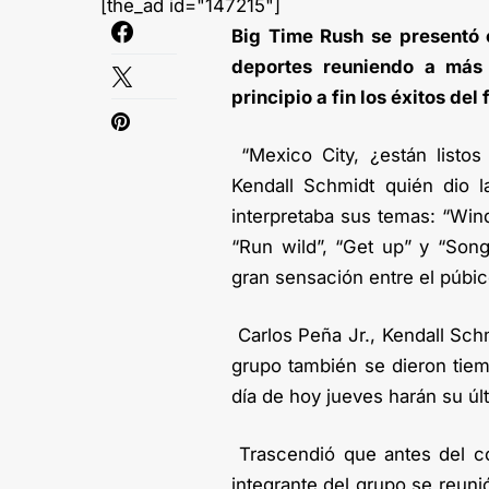
[the_ad id="147215"]
Big Time Rush se presentó c
deportes reuniendo a más
principio a fin los éxitos de
“Mexico City, ¿están listos
Kendall Schmidt quién dio l
interpretaba sus temas: “Win
“Run wild”, “Get up” y “Son
gran sensación entre el púbic
Carlos Peña Jr., Kendall Sc
grupo también se dieron tiemp
día de hoy jueves harán su úl
Trascendió que antes del co
integrante del grupo se reun