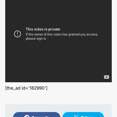
[the_ad id='182990']