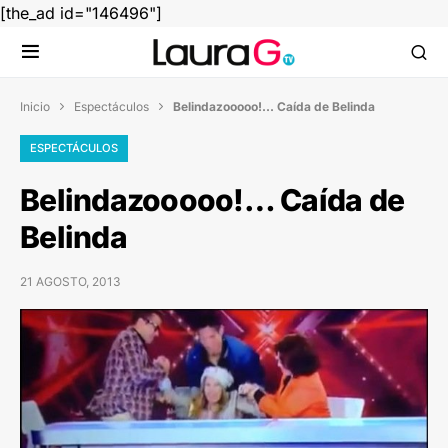
[the_ad id="146496"]
Inicio
Espectáculos
Belindazooooo!… Caída de Belinda


ESPECTÁCULOS
Belindazooooo!… Caída de
Belinda
21 AGOSTO, 2013