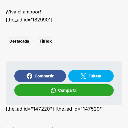
¡Viva el amooor!
[the_ad id='182990']
Destacada
TikTok
Compartir
Tuitear
Compartir
[the_ad id="147220"] [the_ad id="147520"]