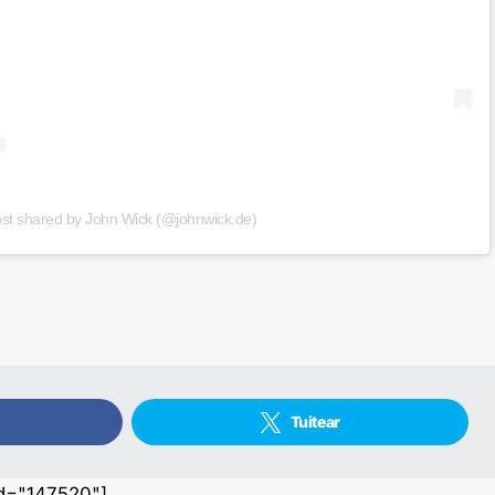
ost shared by John Wick (@johnwick.de)
Tuitear
id="147520"]