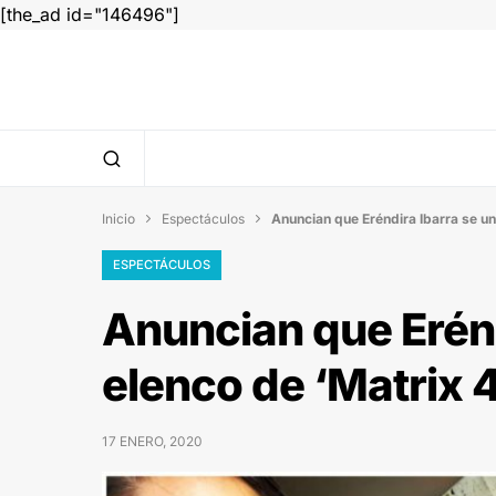
[the_ad id="146496"]
Inicio
Espectáculos
Anuncian que Eréndira Ibarra se une


ESPECTÁCULOS
Anuncian que Erénd
elenco de ‘Matrix 4
17 ENERO, 2020