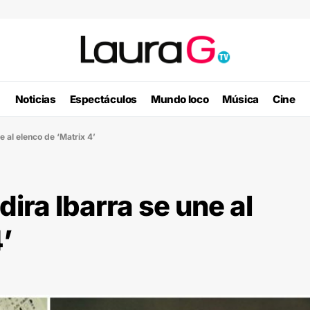
Noticias
Espectáculos
Mundo loco
Música
Cine
 al elenco de ‘Matrix 4’
ira Ibarra se une al
’