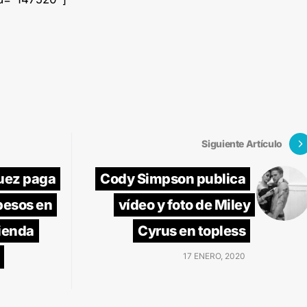
Siguiente Artículo
uez paga
Cody Simpson publica
pesos en
vídeo y foto de Miley
ienda
Cyrus en topless
17 ENERO, 2020