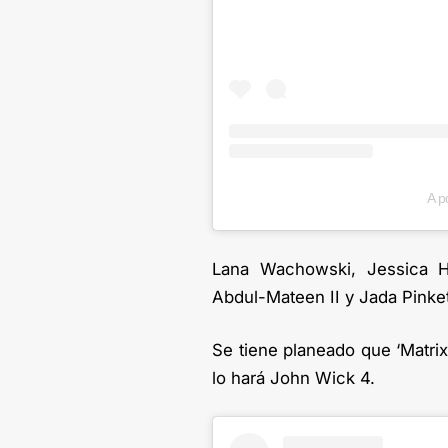
A p
Lana Wachowski, Jessica H
Abdul-Mateen II y Jada Pinket
Se tiene planeado que ‘Matri
lo hará John Wick 4.