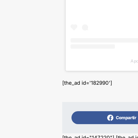
A p
[the_ad id='182990']
Compartir
[the_ad id="147220"] [the_ad 