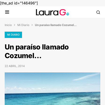
[the_ad id="146496"]
Inicio
Mi Diario
Un paraíso llamado Cozumel…


MI DIARIO
Un paraíso llamado
Cozumel…
22 ABRIL, 2014