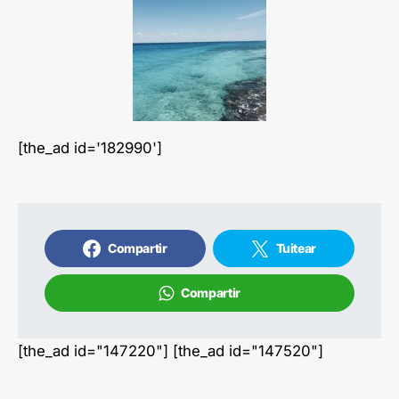
[the_ad id='182990']
Compartir
Tuitear
Compartir
[the_ad id="147220"] [the_ad id="147520"]