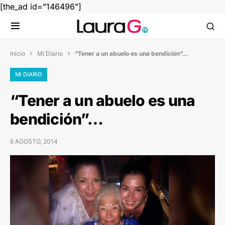
[the_ad id="146496"]
Inicio
Mi Diario
“Tener a un abuelo es una bendición”…


MI DIARIO
“Tener a un abuelo es una
bendición”…
6 AGOSTO, 2014