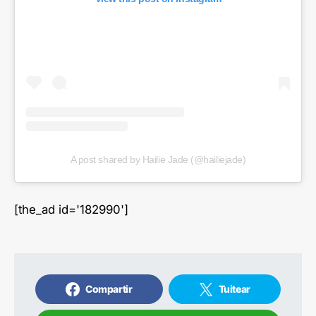
A post shared by Hailie Jade (@hailiejade)
[the_ad id='182990']
Compartir
Tuitear