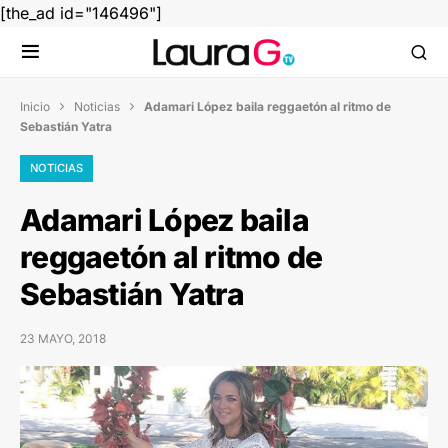
[the_ad id="146496"]
Inicio
Noticias
Adamari López baila reggaetón al ritmo de


Sebastián Yatra
NOTICIAS
Adamari López baila
reggaetón al ritmo de
Sebastián Yatra
23 MAYO, 2018