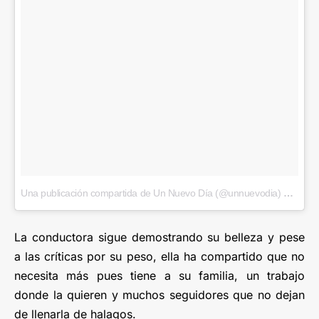
Una publicación compartida de Un Nuevo Día (@unnuevodia)
el
22 Ma
La conductora sigue demostrando su belleza y pese
a las críticas por su peso, ella ha compartido que no
necesita más pues tiene a su familia, un trabajo
donde la quieren y muchos seguidores que no dejan
de llenarla de halagos.