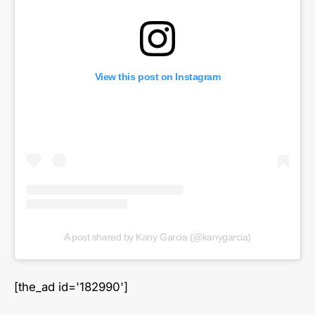
View this post on Instagram
A post shared by Kany Garcia (@kanygarcia)
[the_ad id='182990']