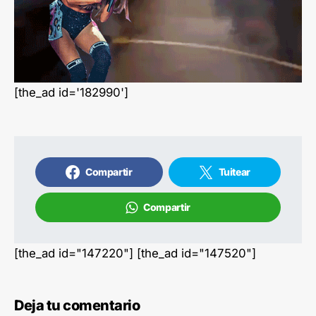
[the_ad id='182990']
Compartir
Tuitear
Compartir
[the_ad id="147220"] [the_ad id="147520"]
Deja tu comentario